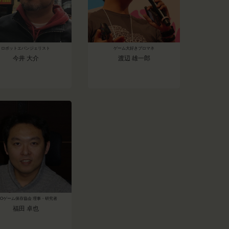
ロボットエバンジェリスト
ゲーム大好きプロマネ
今井 大介
渡辺 雄一郎
POゲーム保存協会 理事・研究者
福田 卓也