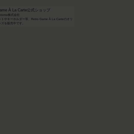
 Game À La Carte公式ショップ
ntomo株式会社
やキーホルダー等、Retro Game À La Carteのオリ
ッズを販売中です。