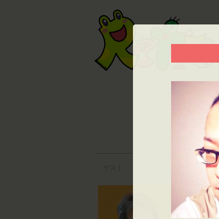
著作
当ウェ
御協
「御協
ゲスト