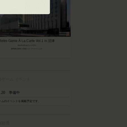
Retro Game À La Carte Vol.1 in 沼津
2016年4月16(土)〜17(日)
静岡県沼津市大手町1-1-4 プラサヴェルデ
ロゲーム イベント
05.20 準備中
ームのイベントを掲載予定です。
ズ販売