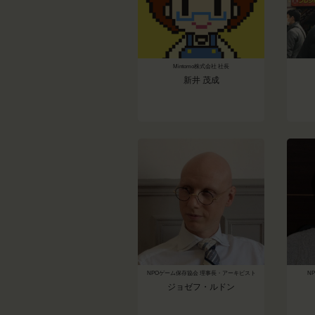
Mintomo株式会社 社長
新井 茂成
NPOゲーム保存協会 理事長・アーキビスト
N
ジョゼフ・ルドン