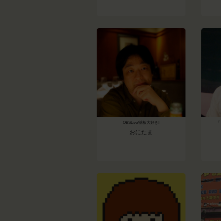
OBSLive/基板大好き!
『
おにたま