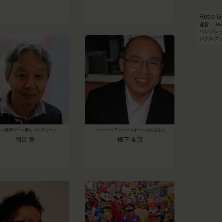
Retro
運営： Mi
パンフレット
ジナルグ
々の携帯ゲーム機をプロデュース
スーパーリアルベースボールのお父さん
岡田 智
橋下 友茂