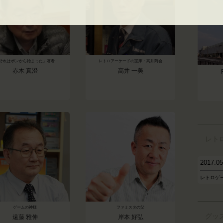
それはポンから始まった」著者
レトロアーケードの宝庫・高井商会
赤木 真澄
高井 一美
レト
2017.
レトロゲ
ゲームの神様
ファミスタの父
グッ
遠藤 雅伸
岸本 好弘