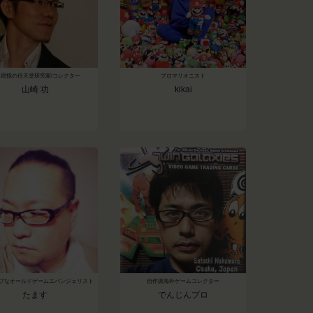
界屈指の任天堂研究家/コレクター
プロマリオニスト
山崎 功
kikai
ブなオールドゲームエバンジェリスト
自作派海外ゲームコレクター
たます
でんじんプロ