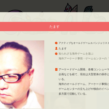
たます
アクティブなオールドゲームエバンジェリス
権・商標
たます
ブサイトに掲載したすべての著作権・商標は権利者に帰属します。
詳し
知られざる海外ゲームを遊ぶ
賛のお願い
海外アーケード事情・ゲームセンターの
賛のお願い（PDF）」
をご高覧の上、御協賛いただけましたら幸いです。
詳し
アーケードゲーム開発、各種コンシュー
企画などを経て、現在は大型筐体の保存
いる。
会場
海外のオールドゲーム、アーケード事情
ゲームセンターの立ち上げや独自のイベ
多方面で活動している。