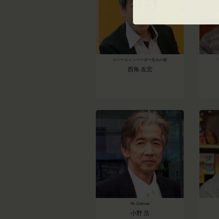
スペースインベーダー生みの親
「
西角 友宏
Mr.Dotman
小野 浩