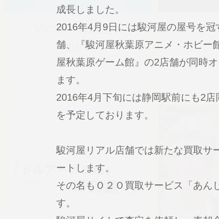
成長しました。
2016年4月9日には駿河屋の屋号を
Mintomo株式会社
O
舗、『駿河屋秋葉原アニメ・ホビー
Organizer
S
屋秋葉原ゲーム館』の2店舗が同時
ます。
2016年4月下旬には静岡駅前にも2
を予定しております。
駿河屋リアル店舗では新たな買取サ
ートします。
その名もＯ２Ｏ買取サービス「あん
す。