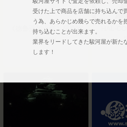
駿河屋サイトで査定を依頼し、売却
受けた上で商品を店舗に持ち込んで
う為、あらかじめ幾らで売れるかを
《德鲁亚加之塔》研究室
HAL-C
持ち込むことが出来ます。
Sponsor
S
業界をリードしてきた駿河屋が新た
します！