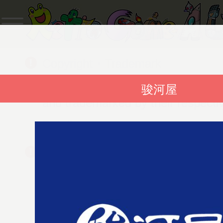
Copyright・Trademark
The contents of this website are c
骏河屋
and trademarked by their respecti
Details
A Request for Your Support
「A Request for Your Support
are always greatful for any suppor
Details