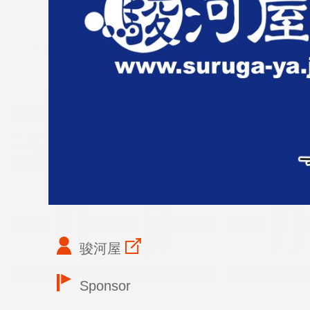
Support
骏河屋
Sponsor