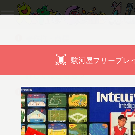
著作権・商標
当ウェブサイトに掲載したすべ
駿河屋フリープレ
商標は権利者に帰属します。
詳しくはこちら
御協賛のお願い
「御協賛のお願い（PDF）」
を
御協賛いただけましたら幸いで
詳しくはこちら