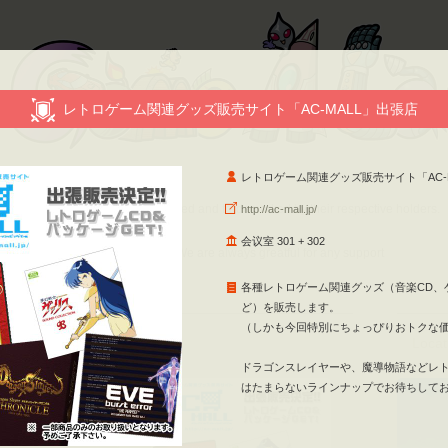
レトロゲーム関連グッズ販売サイト「AC-MALL」出張店
レトロゲーム関連グッズ販売サイト「AC-
ight・Trademark
tents of this website are copyrighted and trademarked by their respective holders.
http://ac-mall.jp/
est for Your Support
会议室 301 + 302
uest for Your Support（PDF）」
We are always greatful for any support
各種レトロゲーム関連グッズ（音楽CD、
ど）を販売します。
（しかも今回特別にちょっぴりおトクな
Locat
ドラゴンスレイヤーや、魔導物語などレ
はたまらないラインナップでお待ちして