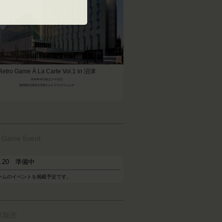
Retro Game À La Carte Vol.1 in 沼津
2016年4月16(土)〜17(日)
静岡県沼津市大手町1-1-4 プラサヴェルデ
o Game Event
05.20 準備中
ームのイベントを掲載予定です。
ズ販売