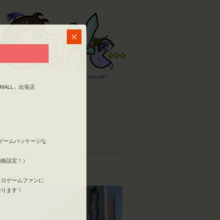
MALL」出張店
Details
Details
ゲームパッケージな
価格設定！）
ion
トロゲームファンに
おります！