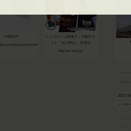
洋葱软件
レトロゲーム関連グッズ販売サ
イト「AC-MALL」出張店
nitama.tv/obsweb/dvd.html
http://ac-mall.jp/
Retr
2017.
レトロゲ
グッ