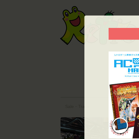
Copyr
The con
A Requ
「A Req
Sale・Trade