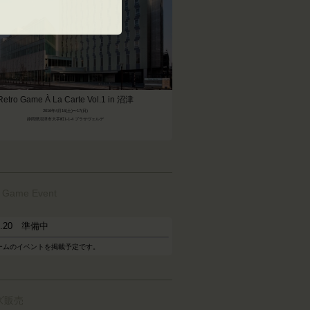
Retro Game À La Carte Vol.1 in 沼津
2016年4月16(土)〜17(日)
静岡県沼津市大手町1-1-4 プラサヴェルデ
o Game Event
05.20 準備中
ームのイベントを掲載予定です。
ズ販売