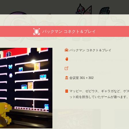
パックマン コネクト＆プレイ
パックマン コネクト＆プレイ
ight・Trademark
tents of this website are copyrighted and trademarked by their respective holders.
est for Your Support
uest for Your Support（PDF）」
We are always greatful for any support
会议室 301 + 302
マッピー、ゼビウス、ギャラガなど、ゲ
ット絵を担当していたゲームが遊べます
Locat