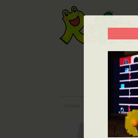
Copyr
The con
A Requ
「A Req
Exhibits