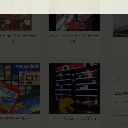
アーガの塔（アーケード
デンジャラスシード（アーケー
版）
ド版）
Retr
2017.
レトロゲ
駿河屋フリープレイ
パックマン コネクト＆プレイ
グッ