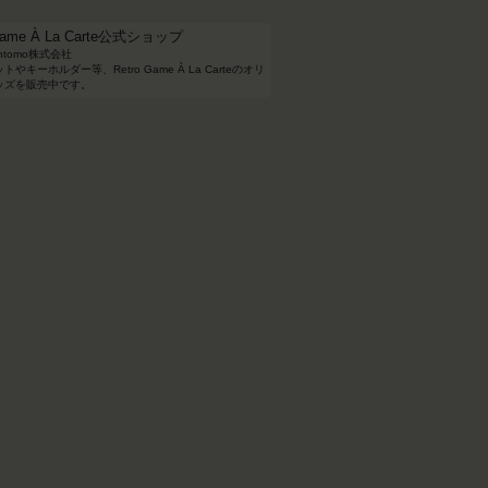
 Game À La Carte公式ショップ
ntomo株式会社
やキーホルダー等、Retro Game À La Carteのオリ
ッズを販売中です。