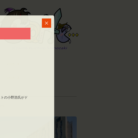
Details
Details
ストの小野浩氏がド
。
ion